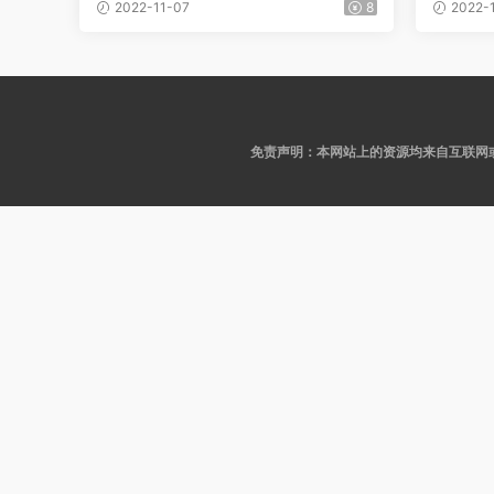
定制！可
尺高价定制！尺度升级 应有尽有 画
2022-11-07
8
2022-
8)
面极度劲爆！限时(3V/503M/9分1
8)
免责声明：本网站上的资源均来自互联网