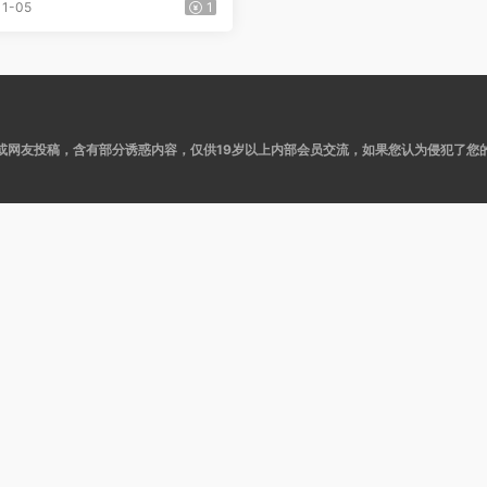
见神秘精彩！新 (3V/9分4
11-05
1
或网友投稿，含有部分诱惑内容，仅供19岁以上内部会员交流，如果您认为侵犯了您