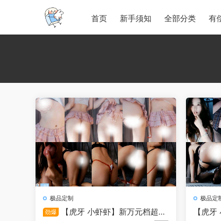
首页
新手须知
全部分类
有
极品定制
极品定
【虎牙 小虾虾】新万元档超大
【虎牙
劲爆