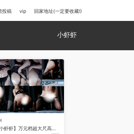
偿投稿
vip
回家地址(一定要收藏!)
小虾虾
制
 小虾虾】万元档超大尺高价