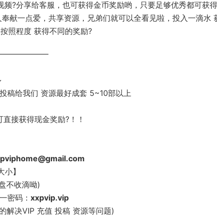
视频?分享给客服，也可获得金币奖励哟，只要足够优秀都可获得
献一点爱，共享资源，兄弟们就可以全看见啦‍️‍‍，投入一滴水
按照程度 获得不同的奖励?
———————
~
稿给我们 资源最好成套 5~10部以上
更可直接获得现金奖励?！！
xpviphome@gmail.com
大小】
盘不收滴呦)
统一密码：
xxpvip.vip
解决VIP 充值 投稿 资源等问题)