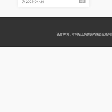
种丝袜长腿 超短裤动感抖胸顶臀！
VIP
2026-04-24
第二弹 (7V/1.04G/17分17)
免责声明：本网站上的资源均来自互联网