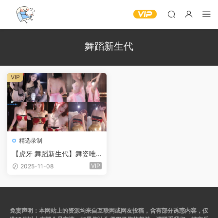
舞蹈新生代
VIP
精选录制
【虎牙 舞蹈新生代】舞姿唯
美性感 绘子古风露背裹胸 苏
VIP
2025-11-08
晓劲爆抖胸！(14V/2.4G/40
分42)
免责声明：本网站上的资源均来自互联网或网友投稿，含有部分诱惑内容，仅