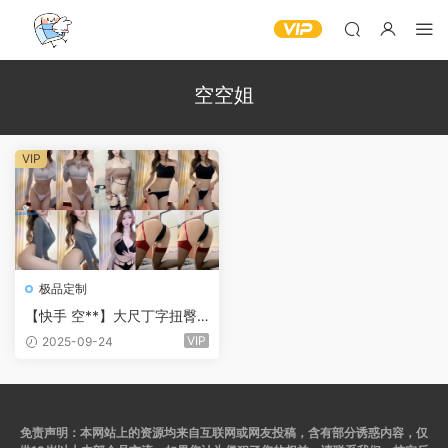
空空姐
VIP
极品定制
【快手 空**】大尺丁字扭臀
定制福利热舞 (7V/17分19)
VIP
2025-09-24
免责声明：本网站上的资源均来自互联网或网友投稿，含有部分诱惑内容，仅