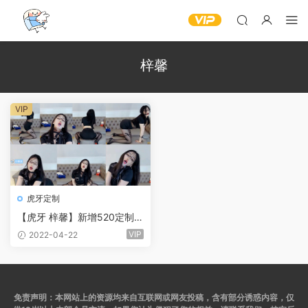
梓馨
VIP
虎牙定制
【虎牙 梓馨】新增520定制娇
喘热舞！捆绑表情吐奶~(1V/8
VIP
2022-04-22
分43)
免责声明：本网站上的资源均来自互联网或网友投稿，含有部分诱惑内容，仅