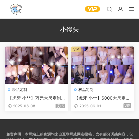
小馒头
VIP
极品定制
极品定制
【虎牙 小**】万元大尺定制
【虎牙 小**】6000大尺定制
热舞 高颜值身材苗条 真空上
热舞 透明内内 爆乳粉晕葡萄
VIP
2025-06-08
5
2025-06-01
阵 爆乳葡萄森林 白皙粉嫩应
高挑身材高颜值！(4V/10分2
有尽有！(4V/18分42)
8)
免责声明：本网站上的资源均来自互联网或网友投稿，含有部分诱惑内容，仅